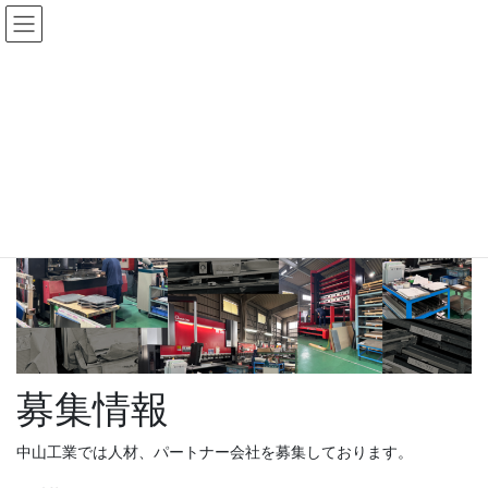
コ
ナ
ン
ビ
テ
ゲ
ン
ー
募集情報
ツ
シ
へ
ョ
ス
ン
HOME
募集情報
キ
に
ッ
移
プ
動
募集情報
中山工業では人材、パートナー会社を募集しております。