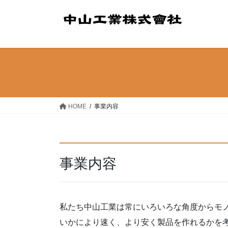
コ
ナ
ン
ビ
テ
ゲ
ン
ー
ツ
シ
へ
ョ
ス
ン
キ
に
ッ
移
HOME
事業内容
プ
動
事業内容
私たち中山工業は常にいろいろな角度からモ
いかにより速く、より安く製品を作れるかを